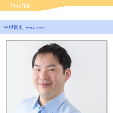
中根貴史
（ナカネ タカシ）