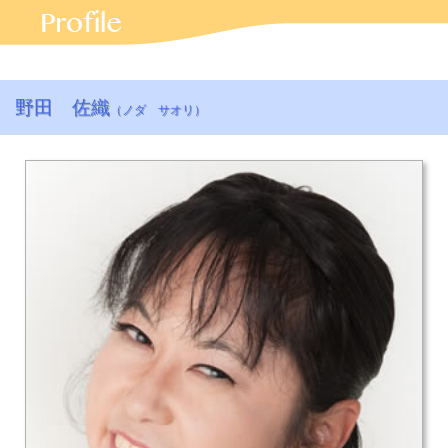
野田 佐織
（ノダ サオリ）