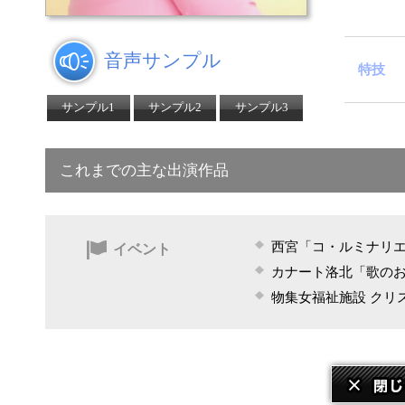
音声サンプル
特技
サンプル1
サンプル2
サンプル3
これまでの主な出演作品
西宮「コ・ルミナリ
イベント
カナート洛北「歌の
物集女福祉施設 クリ